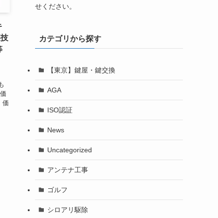
せください。
キ
裏技
カテゴリから探す
等
【東京】鍵屋・鍵交換
ま
も
AGA
取価
 価
ISO認証
News
Uncategorized
アンテナ工事
ゴルフ
シロアリ駆除