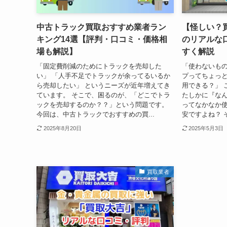
中古トラック買取おすすめ業者ラン
【怪しい？
キング14選【評判・口コミ・価格相
のリアルな
場も解説】
すく解説
「固定費削減のためにトラックを売却した
「使わないも
い」 「人手不足でトラックが余ってるいるか
プってちょっと
ら売却したい」 というニーズが近年増えてき
用できる？」 
ています。 そこで、困るのが、「どこでトラ
たしかに『な
ックを売却するのか？？」という問題です。
ってなかなか
今回は、中古トラックでおすすめの買...
安ですよね？ 
2025年8月20日
2025年5月3日
買取業者