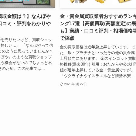
買取金額は？】なんぼや
金・貴金属買取業者おすすめラン
口コミ・評判をわかりや
ング17選【高価買取(高額査定)の
も】実績・口コミ評判・相場価格
で採点
のを売りたいけど、買取ショッ
怪しい…」 「なんぼやって信
金の買取価格は近年急上昇しています。 
このように思っていませんか？
た、銀・プラチナといったその他の貴金属
んぼや』のような買取ショップ
上昇傾向にあります。 金のインゴット買
使う機会がないのでちょっと不
格推移(過去30年) 引用：おたからや公式HP
そのため、この記事では...
値が近年上昇している金・貴金属ですが、
「ウクライナやイスラエルなど情勢不安...
2025年8月22日