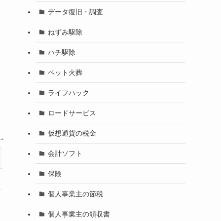
データ復旧・調査
ねずみ駆除
ハチ駆除
ペット火葬
ライフハック
ロードサービス
仮想通貨の税金
会計ソフト
４位
５位
保険
清田電設
みずほアンテナ
個人事業主の節税
熊本県全域
熊本県全域
個人事業主の領収書
△
◎