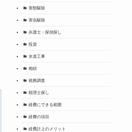
害獣駆除
16,500円～
22,000円～
害虫駆除
要問合せ
10年
弁護士・探偵探し
公式サイト
公式サイト
投資
水道工事
相続
税務調査
税理士探し
経費にできる範囲
経費の項目
経費計上のメリット