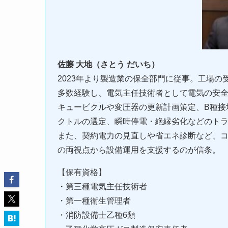
佐藤 大地（さとう だいち）
2023年より製造業の保全部門に従事。工場
多数経験し、電気主任技術者として電気の安
キュービクルや変圧器の更新計画策定、B種接
クトルの選定、瞬時停電・絶縁劣化などのト
また、契約電力の見直しや省エネ診断など、
の両視点から設備運用を支援するのが信条。
【保有資格】
・第三種電気主任技術者
・第一種衛生管理者
・消防設備士乙種6類