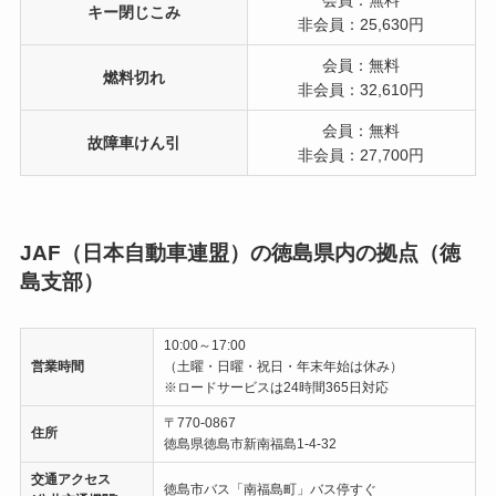
会員：無料
キー閉じこみ
非会員：25,630円
会員：無料
燃料切れ
非会員：32,610円
会員：無料
故障車けん引
非会員：27,700円
JAF（日本自動車連盟）の徳島県内の拠点（徳
島支部）
10:00～17:00
営業時間
（土曜・日曜・祝日・年末年始は休み）
※ロードサービスは24時間365日対応
〒770-0867
住所
徳島県徳島市新南福島1-4-32
交通アクセス
徳島市バス「南福島町」バス停すぐ