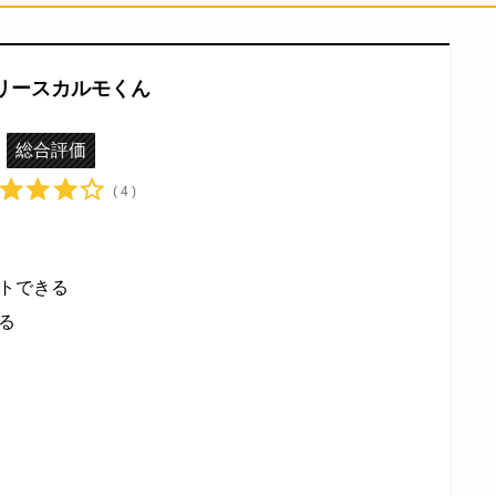
リースカルモくん
総合評価
( 4 )
トできる
る