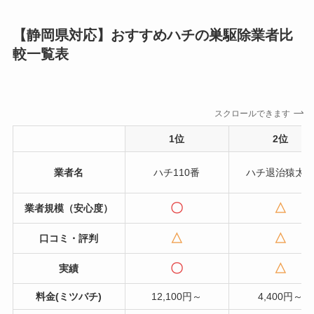
【静岡県対応】おすすめハチの巣駆除業者比
較一覧表
スクロールできます
1位
2位
業者名
ハチ110番
ハチ退治猿太
〇
△
業者規模（安心度）
△
△
口コミ・評判
〇
△
実績
料金(ミツバチ)
12,100円～
4,400円～