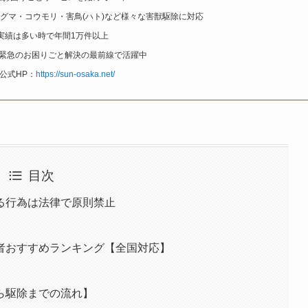
グマ・コウモリ・害鳥(ハト)など様々な害獣駆除に対応
実績は多い時で年間1万件以上
緊急のお困りごと解決の最前線で活躍中
公式HP：
https://sun-osaka.net/
目次
る行為は法律で原則禁止
者おすすめランキング【全国対応】
ら駆除までの流れ】