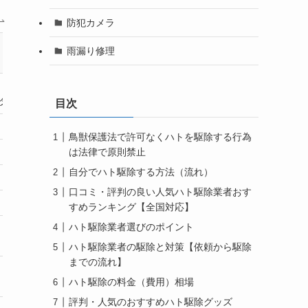
防犯カメラ
6位
7位
8位
雨漏り修理
ダスキン
アール
くらしの
ターミニックス
クリーニング
マーケット
目次
自社施工
自社施工
プラットフォーム
鳥獣保護法で許可なくハトを駆除する行為
△
〇
△
は法律で原則禁止
自分でハト駆除する方法（流れ）
◎
△
△
口コミ・評判の良い人気ハト駆除業者おす
63,800円～
12,000円～
要問合せ
すめランキング【全国対応】
ハト駆除業者選びのポイント
△
◎
△
ハト駆除業者の駆除と対策【依頼から駆除
までの流れ】
全国
関東
全国
ハト駆除の料金（費用）相場
評判・人気のおすすめハト駆除グッズ