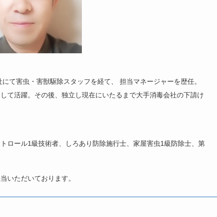
社にて害虫・害獣駆除スタッフを経て、 担当マネージャーを歴任。
として活躍。その後、独立し現在にいたるまで大手消毒会社の下請け
トロール1級技術者、しろあり防除施行士、家屋害虫1級防除士、第
担当いただいております。