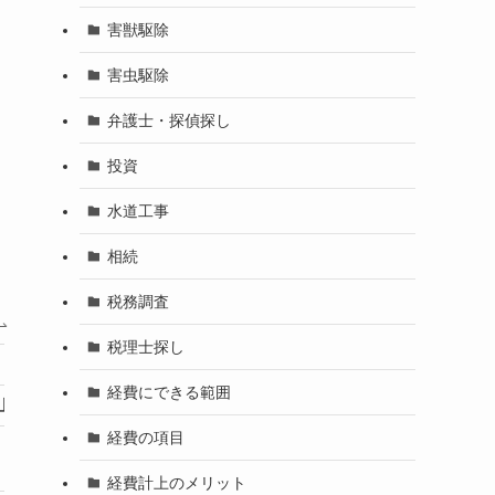
害獣駆除
害虫駆除
弁護士・探偵探し
投資
水道工事
相続
税務調査
税理士探し
５位
経費にできる範囲
山
門田害虫研究所
経費の項目
8,000円～
経費計上のメリット