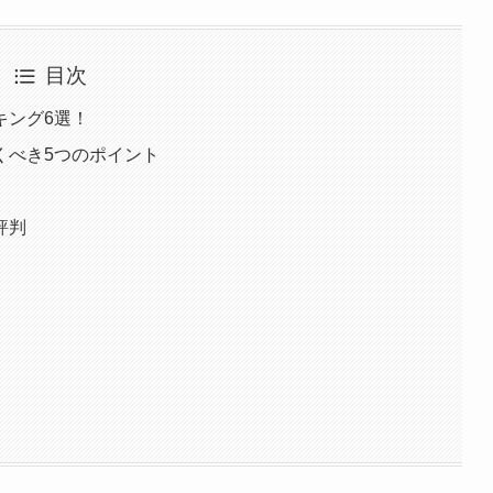
目次
キング6選！
くべき5つのポイント
評判