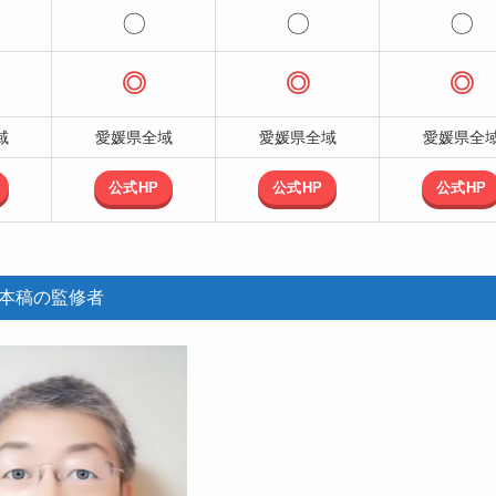
〇
〇
〇
◎
◎
◎
域
愛媛県全域
愛媛県全域
愛媛県全
公式HP
公式HP
公式HP
本稿の監修者