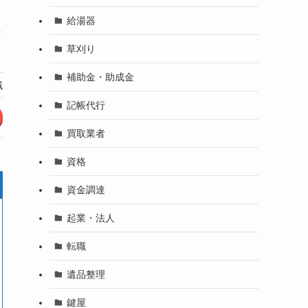
△
給湯器
草刈り
〇
補助金・助成金
域
愛媛県全域
記帳代行
公式HP
買取業者
資格
資金調達
起業・法人
転職
遺品整理
鍵屋