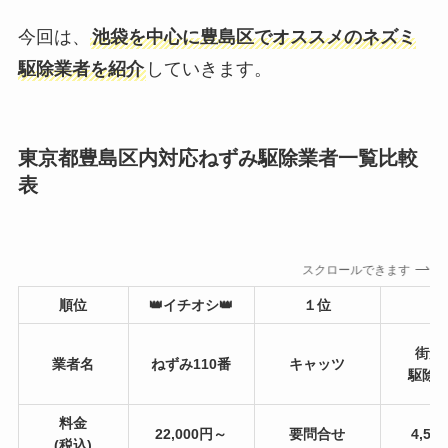
今回は、
池袋を中心に豊島区でオススメのネズミ
駆除業者を紹介
していきます。
東京都豊島区内対応ねずみ駆除業者一覧比較
表
スクロールできます
順位
👑イチオシ👑
１位
２
街角
業者名
ねずみ110番
キャッツ
駆除
料金
22,000円～
要問合せ
4,50
(税込)