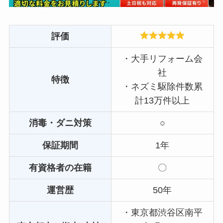
評価
・大手リフォーム会
社
特徴
・ネズミ駆除件数累
計13万件以上
消毒・ダニ対策
○
保証期間
1年
有資格者の在籍
〇
運営歴
50年
・東京都渋谷区南平