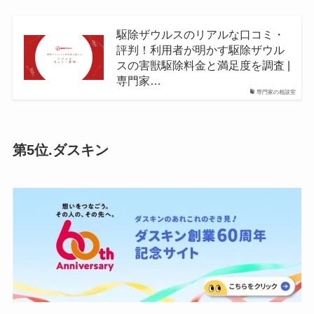
駆除ザウルスのリアルな口コミ・
評判！利用者が明かす駆除ザウル
スの害獣駆除料金と満足度を調査 |
専門家…
専門家の相談室
第5位.ダスキン