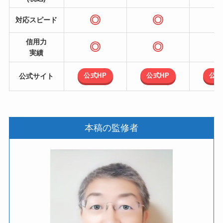
◎
◎
対応スピード
信用力
◎
◎
実績
公式HP
公式HP
公式
公式サイト
本稿の監修者