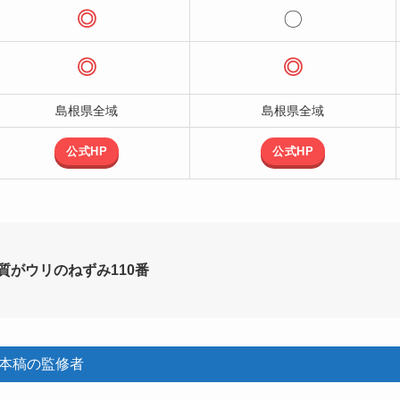
◎
〇
◎
◎
島根県全域
島根県全域
公式HP
公式HP
がウリのねずみ110番
本稿の監修者