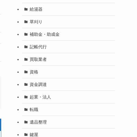
〇
〇
給湯器
草刈り
◎
◎
補助金・助成金
島根県全域
島根県全域
記帳代行
公式HP
公式HP
買取業者
資格
資金調達
起業・法人
転職
遺品整理
鍵屋