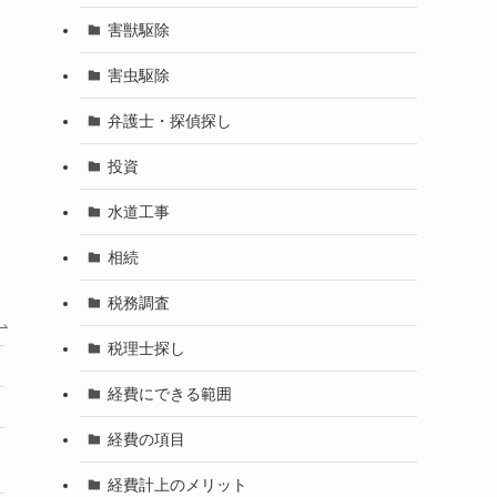
害獣駆除
害虫駆除
弁護士・探偵探し
投資
水道工事
相続
税務調査
税理士探し
３位
４位
経費にできる範囲
ハウスプロテクト
ダスキン
経費の項目
要問合せ
165,440円
経費計上のメリット