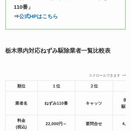
110番」
⇒
公式HPはこちら
栃木県内対応ねずみ駆除業者一覧比較表
スクロールできます
順位
１位
２位
街
業者名
ねずみ110番
キャッツ
駆除
料金
22,000円～
要問合せ
4,5
(税込)