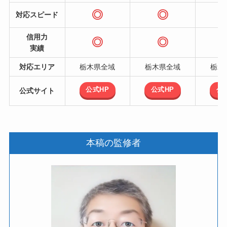
◎
◎
対応スピード
信用力
◎
◎
実績
対応エリア
栃木県全域
栃木県全域
栃木
公式HP
公式HP
公
公式サイト
本稿の監修者