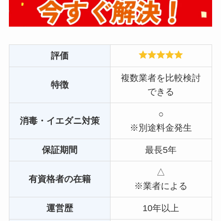
評価
複数業者を比較検討
特徴
できる
○
消毒・イエダニ対策
※別途料金発生
保証期間
最長5年
△
有資格者の在籍
※業者による
運営歴
10年以上