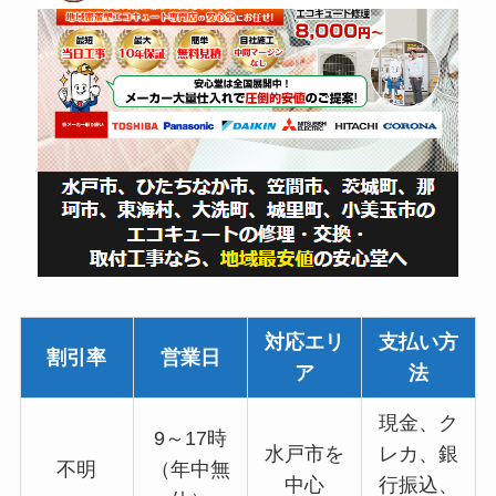
対応エリ
支払い方
割引率
営業日
ア
法
現金、ク
9～17時
水戸市を
レカ、銀
不明
（年中無
中心
行振込、