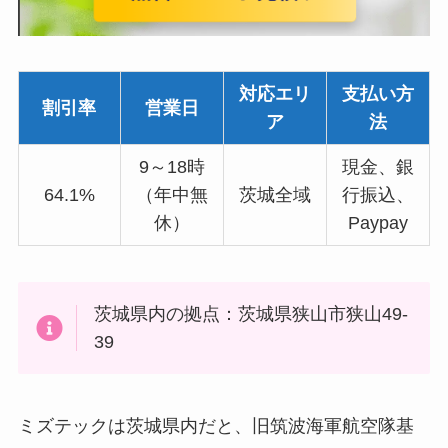
対応エリ
支払い方
割引率
営業日
ア
法
9～18時
現金、銀
64.1%
（年中無
茨城全域
行振込、
休）
Paypay
茨城県内の拠点：茨城県狭山市狭山49-
39
ミズテックは茨城県内だと、旧筑波海軍航空隊基