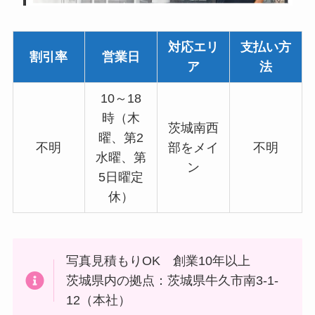
対応エリ
支払い方
割引率
営業日
ア
法
10～18
時（木
茨城南西
曜、第2
不明
部をメイ
不明
水曜、第
ン
5日曜定
休）
写真見積もりOK 創業10年以上
茨城県内の拠点：茨城県牛久市南3-1-
12（本社）