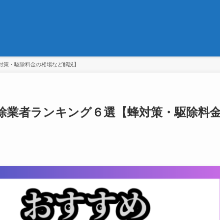
対策・駆除料金の相場など解説】
除業者ランキング６選【蜂対策・駆除料