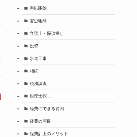
〇
△
害獣駆除
◎
△
害虫駆除
38,500円
3,000円～
弁護士・探偵探し
22,000円
3,000円～
投資
49,500円
8,000円～
水道工事
〇
△
相続
鹿児島県全域
鹿児島県全域
税務調査
税理士探し
公式サイト
公式サイト
経費にできる範囲
経費の項目
経費計上のメリット