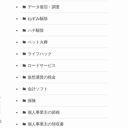
データ復旧・調査
ねずみ駆除
ハチ駆除
ペット火葬
ライフハック
ロードサービス
仮想通貨の税金
会計ソフト
保険
5位
6位
個人事業主の節税
0番
ダスキン
蜂の巣駆除センター
個人事業主の領収書