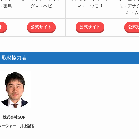
・害鳥
グマ・ヘビ
マ・コウモリ
ミ・アナ
キ・ム
ト
公式サイト
公式サイト
公式
取材協力者
株式会社SUN
ネージャー 井上誠吾