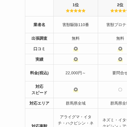
1位
2位
業者名
害獣駆除110番
害獣プロテ
出張調査
無料
無料
口コミ
◎
◎
実績
◎
◎
料金(税込)
22,000円～
要問合
対応
◎
〇
スピード
対応エリア
群馬県全域
群馬県全
アライグマ・イタ
ネズミ・イタ
チ・ハクビシン・ネ
対応害獣
クビシン・ア