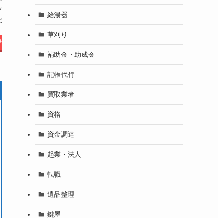
チ・アライグマ・ム
グマ・タヌ
マ・コウモリ
チ
給湯器
ササビ・アナグマ
クドリ
草刈り
サイト
公式サイト
公式サイト
補助金・助成金
記帳代行
買取業者
資格
資金調達
起業・法人
転職
遺品整理
鍵屋