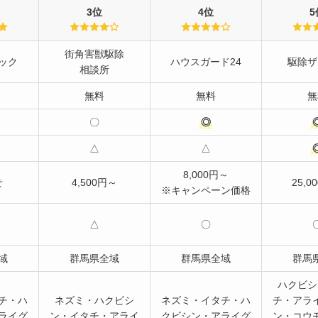
3位
4位
5
街角害獣駆除
ック
ハウスガード24
駆除ザ
相談所
無料
無料
無
〇
◎
△
△
8,000円～
せ
4,500円～
25,0
※キャンペーン価格
△
〇
域
群馬県全域
群馬県全域
群馬
ハクビシ
チ・ハ
ネズミ・ハクビシ
ネズミ・イタチ・ハ
チ・アラ
ライグ
ン・イタチ・アライ
クビシン・アライグ
ン・コウ