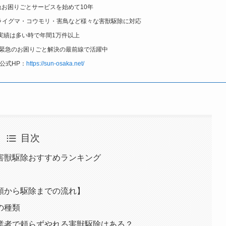
お困りごとサービスを始めて10年
ライグマ・コウモリ・害鳥など様々な害獣駆除に対応
実績は多い時で年間1万件以上
緊急のお困りごと解決の最前線で活躍中
公式HP：
https://sun-osaka.net/
目次
害獣駆除おすすめランキング
頼から駆除までの流れ】
の種類
業者で頼らずやれる害獣駆除はある？