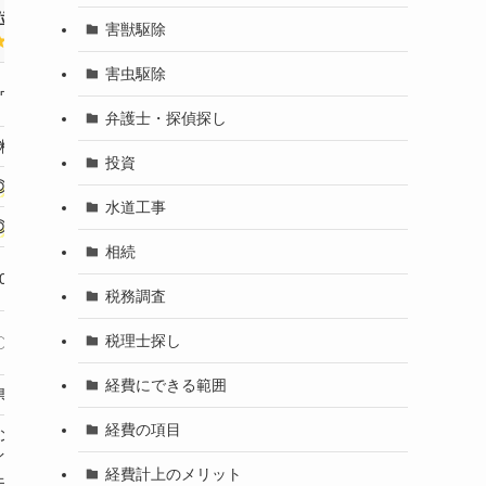
位
6位
7位
害獣駆除
害虫駆除
ウルス
ハウスプロテクト
害獣BUZZ
Rma
弁護士・探偵探し
料
無料
無料
投資
◎
◎
◎
水道工事
◎
◎
◎
相続
00円～
要問合せ
要問合せ
8
税務調査
税理士探し
〇
〇
〇
経費にできる範囲
県全域
群馬県全域
群馬県全域
経費の項目
ン・イタ
ハクビシン・ネズ
イグマ・テ
ネズミ・イタチ・ハ
ネズ
ミ・コウモリ・イタ
経費計上のメリット
モリ・ネズ
クビシン・アライグ
ハク