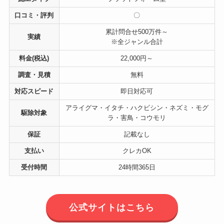
口コミ・評判
〇
累計問合せ500万件～
実績
※全ジャンル合計
料金(税込)
22,000円～
調査・見積
無料
対応スピード
即日対応可
アライグマ・イタチ・ハクビシン・ネズミ・モグ
駆除対象
ラ・害鳥・コウモリ
保証
記載なし
支払い
クレカOK
受付時間
24時間365日
公式サイトはこちら