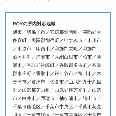
ROYの県内対応地域
旭市／我孫子市／安房郡鋸南町／夷隅郡大
多喜町／夷隅郡御宿町／いすみ市／市川市
／市原市／印西市／印旛郡栄町／印旛郡
酒々井町／浦安市／大網白里市／柏市／勝
浦市／香取郡神崎町／香取郡多古町／香取
郡東庄町／香取市／鎌ケ谷市／鴨川市／木
更津市／君津市／佐倉市／山武郡九十九里
町／山武郡芝山町／山武郡横芝光町／山武
市／白井市／匝瑳市／袖ケ浦市／館山市／
千葉市稲毛区／千葉市中央区／千葉市花見
川区／千葉市緑区／千葉市美浜区／千葉市