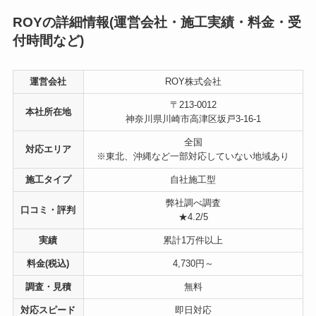
ROYの詳細情報(運営会社・施工実績・料金・受
付時間など)
運営会社
ROY株式会社
〒213-0012
本社所在地
神奈川県川崎市高津区坂戸3-16-1
全国
対応エリア
※東北、沖縄など一部対応していない地域あり
施工タイプ
自社施工型
弊社調べ調査
口コミ・評判
★4.2/5
実績
累計1万件以上
料金(税込)
4,730円～
調査・見積
無料
対応スピード
即日対応