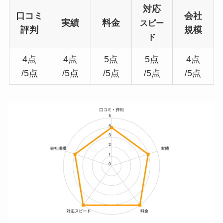
対応
口コミ
会社
実績
料金
スピー
評判
規模
ド
4点
4点
5点
5点
4点
/5点
/5点
/5点
/5点
/5点