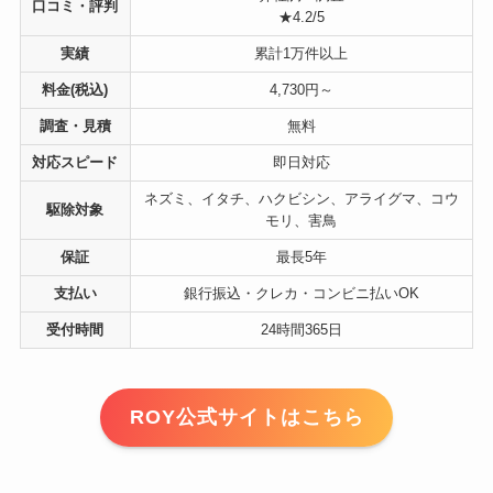
口コミ・評判
★4.2/5
実績
累計1万件以上
料金(税込)
4,730円～
調査・見積
無料
対応スピード
即日対応
ネズミ、イタチ、ハクビシン、アライグマ、コウ
駆除対象
モリ、害鳥
保証
最長5年
支払い
銀行振込・クレカ・コンビニ払いOK
受付時間
24時間365日
ROY公式サイトはこちら