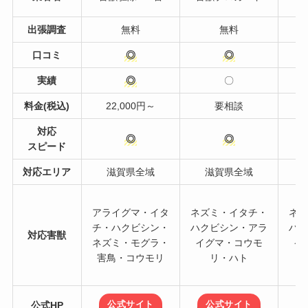
出張調査
無料
無料
口コミ
◎
◎
実績
◎
〇
料金(税込)
22,000円～
要相談
対応
◎
◎
スピード
対応エリア
滋賀県全域
滋賀県全域
アライグマ・イタ
ネズミ・イタチ・
ネズ
チ・ハクビシン・
ハクビシン・アラ
ハク
対応害獣
ネズミ・モグラ・
イグマ・コウモ
イ
害鳥・コウモリ
リ・ハト
公式サイト
公式サイト
公式HP