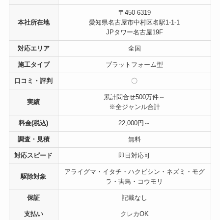
〒450-6319
本社所在地
愛知県名古屋市中村区名駅1-1-1
JPタワー名古屋19F
対応エリア
全国
施工タイプ
プラットフォーム型
口コミ・評判
〇
累計問合せ500万件～
実績
※全ジャンル合計
料金(税込)
22,000円～
調査・見積
無料
対応スピード
即日対応可
アライグマ・イタチ・ハクビシン・ネズミ・モグ
駆除対象
ラ・害鳥・コウモリ
保証
記載なし
支払い
クレカOK