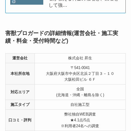
して強…
害獣プロガードの詳細情報(運営会社・施工実
績・料金・受付時間など)
運営会社
株式会社 昇生
〒541-0041
本社所在地
大阪府大阪市中央区北浜２丁目３－１０
大阪松田ビル ６Ｆ
全国
対応エリア
(北海道・沖縄・離島を除く)
施工タイプ
自社施工型
弊社独自WEB調査
口コミ・評判
★4.1点/5点
※利用者24名への調査