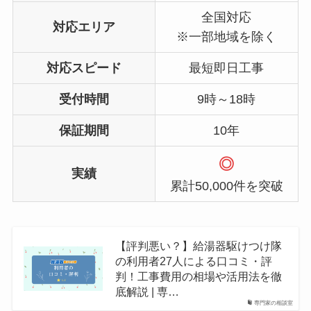
全国対応
対応エリア
※一部地域を除く
対応スピード
最短即日工事
受付時間
9時～18時
保証期間
10年
◎
実績
累計50,000件を突破
【評判悪い？】給湯器駆けつけ隊
の利用者27人による口コミ・評
判！工事費用の相場や活用法を徹
底解説 | 専…
専門家の相談室