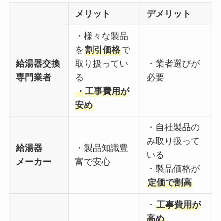
メリット
デメリット
・様々な製品
を
割引価格
で
給湯器交換
取り扱ってい
・業者選びが
専門業者
る
必要
・工事費用が
安め
・自社製品の
み取り扱って
給湯器
・製品知識豊
いる
メーカー
富で安心
・製品価格が
定価で割高
・
工事費用が
高め