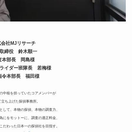
式会社MJリサーチ
取締役 鈴木順一
査本部長 岡島様
ライダー班隊長 若梅様
指令本部長 福田様
の中核を担っていたコアメンバーが
て立ち上げた探偵事務所。
として、本物の探偵、本物の調査力、
為にをモットーに、調査の適正料金、
こだわった日本一の探偵社を目指す。