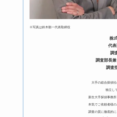
※写真は鈴木順一代表取締役
株
代表
調
調査部長兼
調査
大手の総合探偵社
独立し
新生大手探偵事務所
本気でご依頼者様の
調査の質に徹底的に