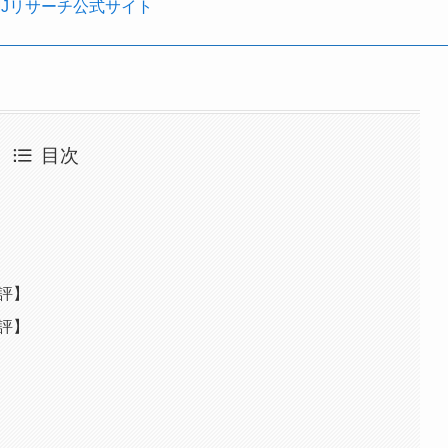
MJリサーチ公式サイト
目次
評】
評】