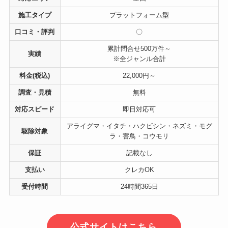
施工タイプ
プラットフォーム型
口コミ・評判
〇
累計問合せ500万件～
実績
※全ジャンル合計
料金(税込)
22,000円～
調査・見積
無料
対応スピード
即日対応可
アライグマ・イタチ・ハクビシン・ネズミ・モグ
駆除対象
ラ・害鳥・コウモリ
保証
記載なし
支払い
クレカOK
受付時間
24時間365日
公式サイトはこちら