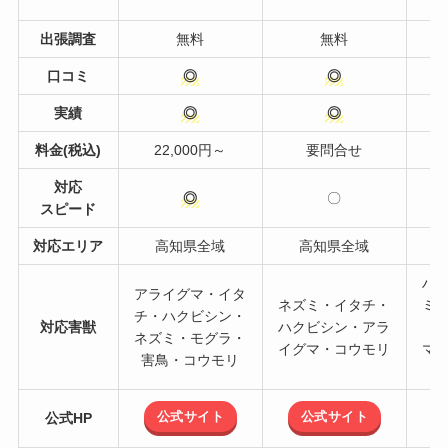
出張調査
無料
無料
口コミ
◎
◎
実績
◎
◎
料金(税込)
22,000円～
要問合せ
対応
◎
〇
スピード
対応エリア
高知県全域
高知県全域
ハ
アライグマ・イタ
ネズミ・イタチ・
ミ
チ・ハクビシン・
対応害獣
ハクビシン・アラ
タ
ネズミ・モグラ・
イグマ・コウモリ
マ
害鳥・コウモリ
公式サイト
公式サイト
公式HP