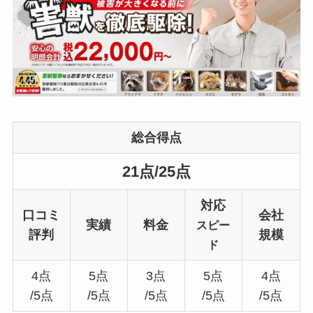
総合得点
21点/25点
対応
口コミ
会社
実績
料金
スピー
評判
規模
ド
4点
5点
3点
5点
4点
/5点
/5点
/5点
/5点
/5点