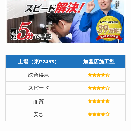
上場（東P2453）
加盟店施工型
総合得点
スピード
品質
安さ