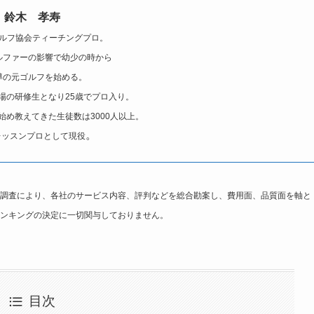
鈴木 孝寿
ルフ協会ティーチングプロ。
ルファーの影響で幼少の時から
導の元ゴルフを始める。
場の研修生となり25歳でプロ入り。
始め教えてきた生徒数は3000人以上。
。
レッスンプロとして現役
調査により、各社のサービス内容、評判などを総合勘案し、費用面、品質面を軸と
ンキングの決定に一切関与しておりません。
目次