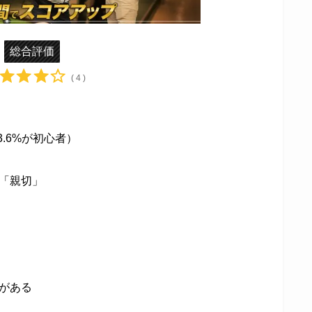
総合評価
( 4 )
.6%が初心者）
「親切」
がある