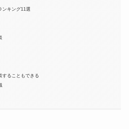
ンキング11選
）
談
談することもできる
識