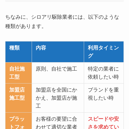
ちなみに、シロアリ駆除業者には、以下のような
種類があります。
種類
内容
利用タイミン
グ
自社施
原則、自社で施工
特定の業者に
工型
依頼したい時
加盟店
加盟店を全国にか
ブランドを重
施工型
かえ、加盟店が施
視したい時
工
プラッ
お客様の要望に合
スピードや安
トフォ
わせて適切な業者
さを求めてい