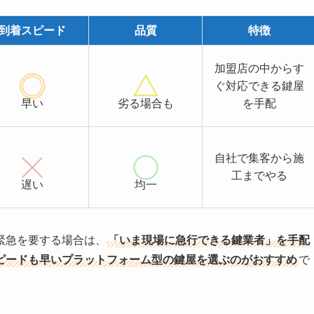
到着スピード
品質
特徴
加盟店の中からす
ぐ対応できる鍵屋
早い
劣る場合も
を手配
自社で集客から施
工までやる
遅い
均一
緊急を要する場合は、
「いま現場に急行できる鍵業者」を手配
ピードも早いプラットフォーム型の鍵屋を選ぶのがおすすめ
で