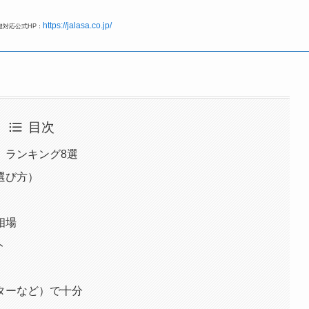
https://jalasa.co.jp/
鍵対応公式HP：
目次
）ランキング8選
選び方）
相場
ト
ターなど）で十分