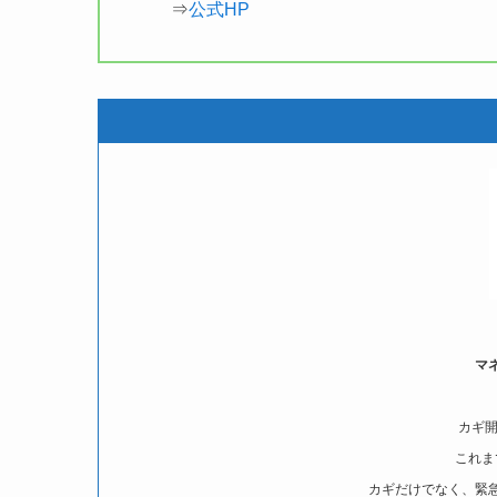
⇒
公式HP
マ
カギ開
これま
カギだけでなく、緊