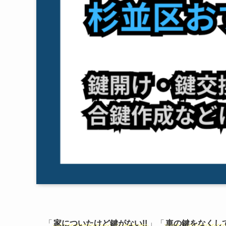
「
家についたけど鍵がない!!
」「
車の鍵をなくし