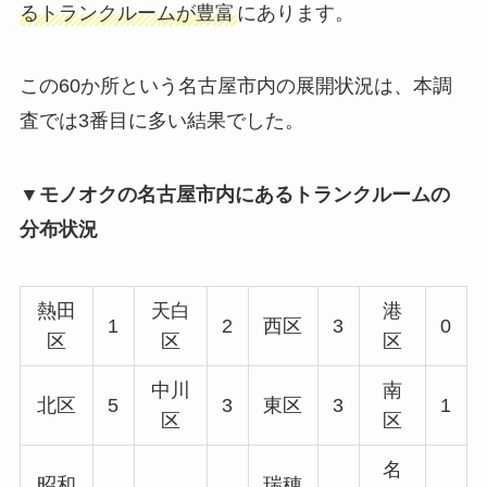
るトランクルームが豊富
にあります。
この60か所という名古屋市内の展開状況は、本調
査では3番目に多い結果でした。
▼モノオクの名古屋市内にあるトランクルームの
分布状況
熱田
天白
港
1
2
西区
3
0
区
区
区
中川
南
北区
5
3
東区
3
1
区
区
名
昭和
瑞穂