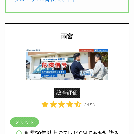
雨宮
総合評価
( 4.5 )
メリット
創業50年以上でテレビCMでもお馴染み