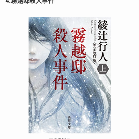
4.霧越邸殺人事件